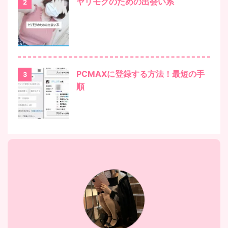
ヤリモクのための出会い系
2
PCMAXに登録する方法！最短の手
3
順