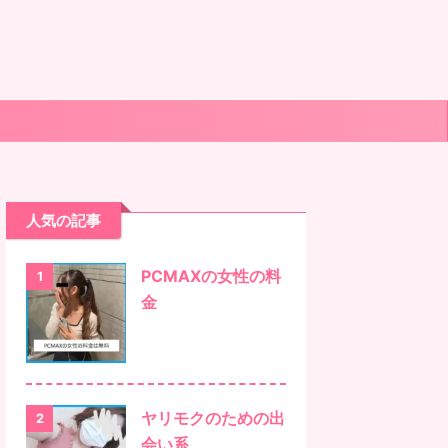
人気の記事
PCMAXの女性の料
1
金
ヤリモクのための出
2
会い系